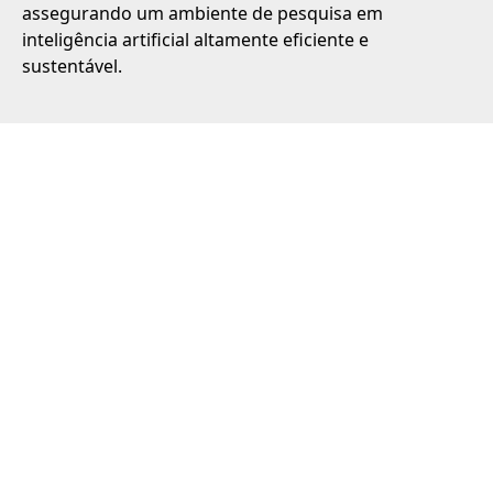
assegurando um ambiente de pesquisa em
inteligência artificial altamente eficiente e
sustentável.
No LAB-IA, estamos engajados em uma série de
projetos inovadores que não apenas avançam o
conhecimento científico e tecnológico, mas também